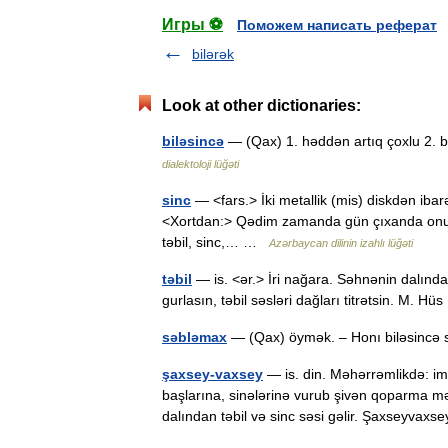
Игры ⚽
Поможем написать реферат
bilərək
Look at other dictionaries:
biləsincə
— (Qax) 1. həddən artıq çoxlu 2. 
dialektoloji lüğəti
sinc
— <fars.> İki metallik (mis) diskdən ibarə
<Xortdan:> Qədim zamanda gün çıxanda onu şeyp
təbil, sinc,… …
Azərbaycan dilinin izahlı lüğəti
təbil
— is. <ər.> İri nağara. Səhnənin dalından
gurlasın, təbil səsləri dağları titrətsin. M. 
səbləmax
— (Qax) öymək. – Honı biləsincə 
şaxsey-vaxsey
— is. din. Məhərrəmlikdə: im
başlarına, sinələrinə vurub şivən qoparma m
dalından təbil və sinc səsi gəlir. Şaxseyv