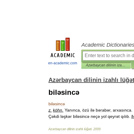
Academic Dictionarie
en-academic.com
Azərbaycan dilinin izahlı lüğəti
Azərbaycan dilinin izahlı lüğət
biləsincə
biləsincə
z
.
köhn
.
Yanınca
,
özü
ilə
bərabər
,
arxasınca
.
Çəkdi
ləşkər
biləsincə
neçə
yol
qeyrət
qılıb
.
Azərbaycan
dilinin
izahlı
lüğəti
.
2009
.