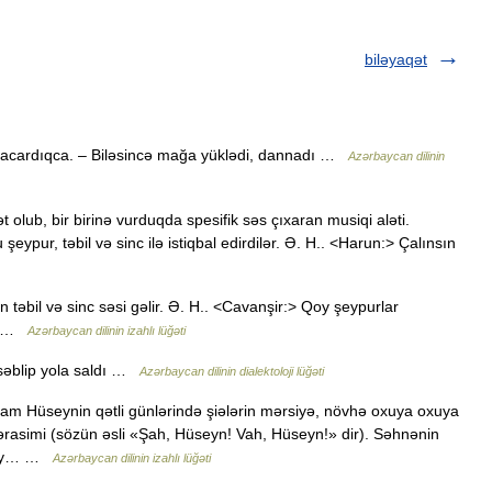
biləyaqət
bacardıqca. – Biləsincə mağa yüklədi, dannadı …
Azərbaycan dilinin
t olub, bir birinə vurduqda spesifik səs çıxaran musiqi aləti.
ur, təbil və sinc ilə istiqbal edirdilər. Ə. H.. <Harun:> Çalınsın
 təbil və sinc səsi gəlir. Ə. H.. <Cavanşir:> Qoy şeypurlar
Hüs …
Azərbaycan dilinin izahlı lüğəti
səblip yola saldı …
Azərbaycan dilinin dialektoloji lüğəti
am Hüseynin qətli günlərində şiələrin mərsiyə, növhə oxuya oxuya
ərasimi (sözün əsli «Şah, Hüseyn! Vah, Hüseyn!» dir). Səhnənin
axsey… …
Azərbaycan dilinin izahlı lüğəti