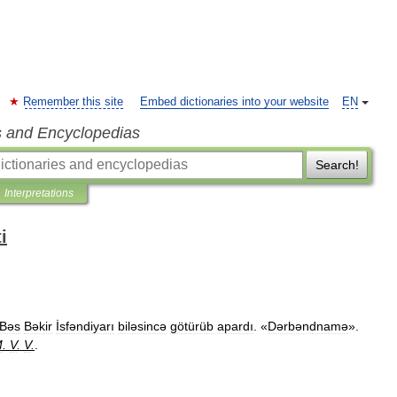
Remember this site
Embed dictionaries into your website
EN
s and Encyclopedias
Search!
Interpretations
i
Bəs
Bəkir
İsfəndiyarı
biləsincə
götürüb
apardı
. «
Dərbəndnamə
».
M
.
V
.
V
.
.