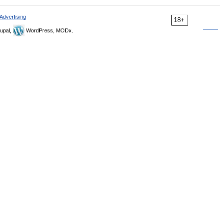
Advertising
18+
upal,
WordPress, MODx.