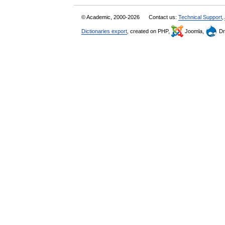
© Academic, 2000-2026
Contact us:
Technical Support
,
Dictionaries export
, created on PHP,
Joomla,
Dr